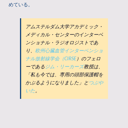
めている。
アムステルダム大学アカデミック・
メディカル・センターのインターベ
ンショナル・ラジオロジストであ
り、
欧州心臓血管インターベンショ
ナル放射線学会（CIRSE
）のフェロ
ーである
ジム・リーカーズ
教授は、
「私も今では、専用の頭部保護帽を
かぶるようになりました」と
つぶや
いた
。