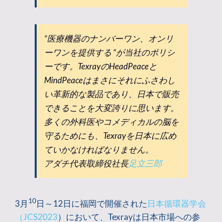
“医療機器のナンバーワン、オンリ
ーワンを提供する “が当社のポリシ
ーです。TexrayのHeadPeaceと
MindPeaceはまさにそれにふさわし
い革新的な製品であり、日本で販売
できることを大変誇りに思います。
多くの外科医やコメディカルの脳を
守るためにも、Texrayを日本に広め
ていかなければなりません。
アダチ代表取締役社長
足立三郎
10
3月
日～12日に福岡で開催された
日本循環器学会
（JCS2023
）において、Texrayは日本市場への参