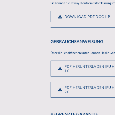
Sie können die Texray-Konformitätserklärung im
DOWNLOAD PDF DOC HP
GEBRAUCHSANWEISUNG
Über die Schaltflächen unten können Sie die G
PDF HERUNTERLADEN IFU H
1.0
PDF HERUNTERLADEN IFU H
2.0
BEGRENZTE GARANTIE