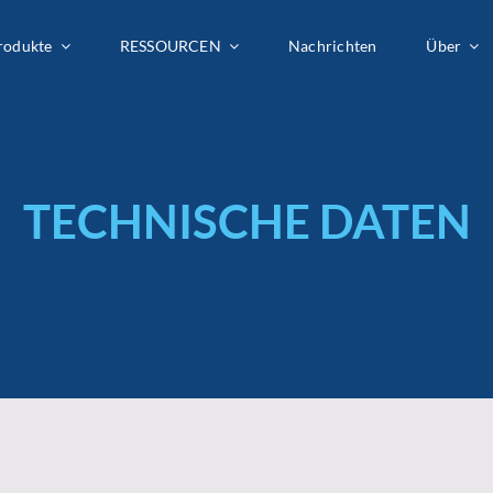
rodukte
rodukte
RESSOURCEN
RESSOURCEN
Nachrichten
Nachrichten
Über
Über
TECHNISCHE DATEN