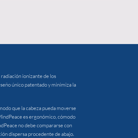
 radiación ionizante de los
seño único patentado y minimiza la
 de modo que la cabeza pueda moverse
 de MindPeace es ergonómico, cómodo
 MindPeace no debe compararse con
ación dispersa procedente de abajo.