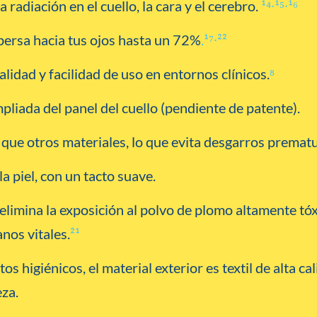
 radiación en el cuello, la cara y el cerebro.
¹⁴∙¹⁵∙¹⁶
persa hacia tus ojos hasta un 72%
.
¹⁷∙²²
lidad y facilidad de uso en entornos clínicos.
⁸
pliada del panel del cuello (pendiente de patente).
ue otros materiales, lo que evita desgarros prematu
a piel, con un tacto suave.
elimina la exposición al polvo de plomo altamente tóx
anos vitales.
²¹
os higiénicos, el material exterior es textil de alta ca
eza.