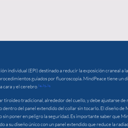
 individual (EPI) destinado a reducir la exposición craneal a la
procedimientos guiados por fluoroscopia. MindPeace tiene un di
la cara y el cerebro
.
¹⁴∙¹⁵∙¹⁶
lar tiroideo tradicional, alrededor del cuello, y debe ajustarse
jo dentro del panel extendido del collar sin tocarlo. El diseño
lazo sin poner en peligro la seguridad. Es importante saber que
bido a su diseño único con un panel extendido que reduce la radi