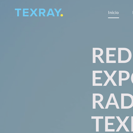
Skip
to
Inicio
Inicio
content
RED
EXP
RAD
TEX