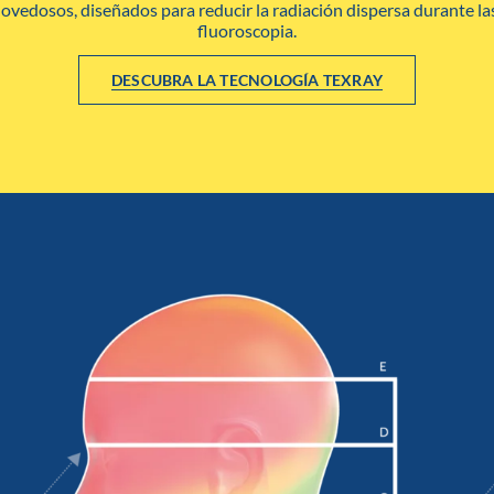
vedosos, diseñados para reducir la radiación dispersa durante la
fluoroscopia.
DESCUBRA LA TECNOLOGÍA TEXRAY