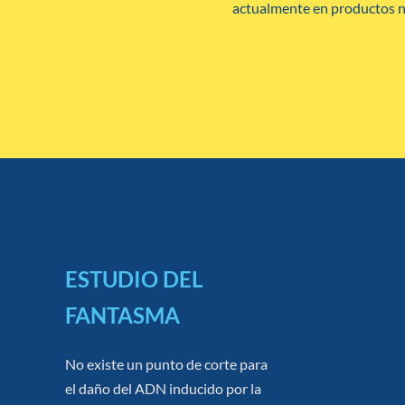
actualmente en productos no
ESTUDIO DEL
FANTASMA
No existe un punto de corte para
el daño del ADN inducido por la